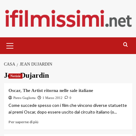
Salta
al
contenuto
Menu
principale
CASA
JEAN DUJARDIN
Jean Dujardin
Notizie
Oscar, The Artist ritorna nelle sale italiane
Pietro Gugliotta
1 Marzo 2012
0
Come succede spesso con i film che vincono diverse statuette
ai premi Oscar, dopo essere uscito dal circuito italiano (o...
Per saperne di più