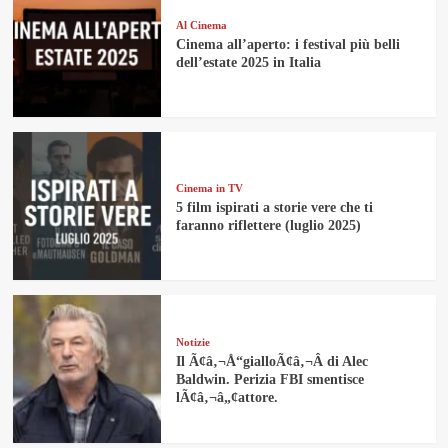
Al Cinema
Cinema all’aperto: i festival più belli
dell’estate 2025 in Italia
Cinema in TV
5 film ispirati a storie vere che ti
faranno riflettere (luglio 2025)
Notizie
Il Ã¢â‚¬Å“gialloÃ¢â‚¬Â di Alec
Baldwin. Perizia FBI smentisce
lÃ¢â‚¬â„¢attore.