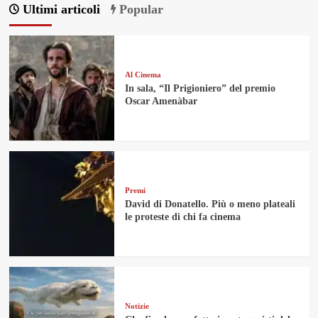
Ultimi articoli
Popular
Al Cinema
In sala, “Il Prigioniero” del premio
Oscar Amenàbar
Premi
David di Donatello. Più o meno plateali
le proteste di chi fa cinema
Notizie