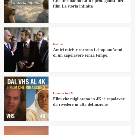
Che fine hanno fatto i protagonisti del
film La storia infinita
Notizie
Amici miei: ricorrono i cinquant’anni
di un capolavoro senza tempo.
Cinema in TV
Film che migliorano in 4K: i capolavori
da rivedere in alta definizione