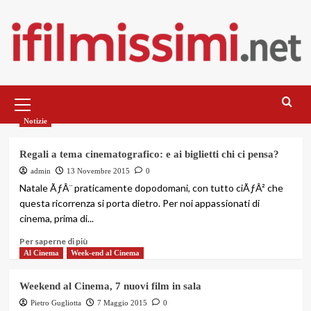
Salta
al
contenuto
Menu
principale
Notizie
Regali a tema cinematografico: e ai biglietti chi ci pensa?
admin
13 Novembre 2015
0
Natale ÃƒÂ¨ praticamente dopodomani, con tutto ciÃƒÂ² che
questa ricorrenza si porta dietro. Per noi appassionati di
cinema, prima di...
Per saperne di più
Al Cinema
Week-end al Cinema
Weekend al Cinema, 7 nuovi film in sala
Pietro Gugliotta
7 Maggio 2015
0