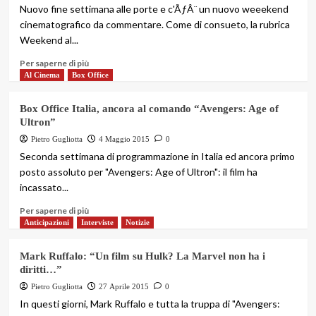
Nuovo fine settimana alle porte e c'ÃƒÂ¨ un nuovo weeekend
cinematografico da commentare. Come di consueto, la rubrica
Weekend al...
Per saperne di più
Al Cinema
Box Office
Box Office Italia, ancora al comando “Avengers: Age of
Ultron”
Pietro Gugliotta
4 Maggio 2015
0
Seconda settimana di programmazione in Italia ed ancora primo
posto assoluto per "Avengers: Age of Ultron": il film ha
incassato...
Per saperne di più
Anticipazioni
Interviste
Notizie
Mark Ruffalo: “Un film su Hulk? La Marvel non ha i
diritti…”
Pietro Gugliotta
27 Aprile 2015
0
In questi giorni, Mark Ruffalo e tutta la truppa di "Avengers: