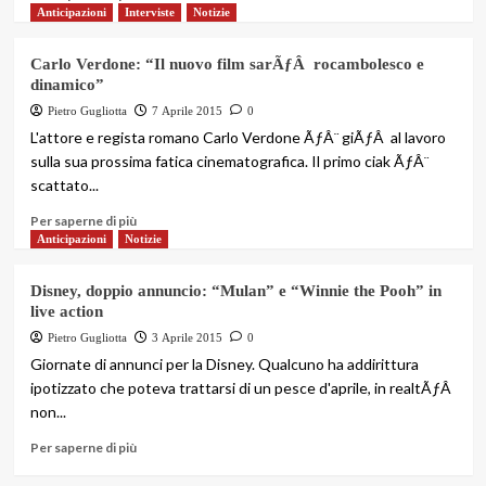
Anticipazioni
Interviste
Notizie
Carlo Verdone: “Il nuovo film sarÃƒÂ rocambolesco e
dinamico”
Pietro Gugliotta
7 Aprile 2015
0
L'attore e regista romano Carlo Verdone ÃƒÂ¨ giÃƒÂ al lavoro
sulla sua prossima fatica cinematografica. Il primo ciak ÃƒÂ¨
scattato...
Per saperne di più
Anticipazioni
Notizie
Disney, doppio annuncio: “Mulan” e “Winnie the Pooh” in
live action
Pietro Gugliotta
3 Aprile 2015
0
Giornate di annunci per la Disney. Qualcuno ha addirittura
ipotizzato che poteva trattarsi di un pesce d'aprile, in realtÃƒÂ
non...
Per saperne di più