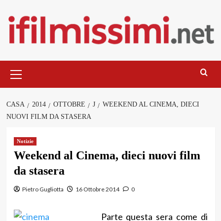
Salta
al
contenuto
Menu
principale
CASA
2014
OTTOBRE
J
WEEKEND AL CINEMA, DIECI
NUOVI FILM DA STASERA
Notizie
Weekend al Cinema, dieci nuovi film
da stasera
Pietro Gugliotta
16 Ottobre 2014
0
Parte questa sera come di