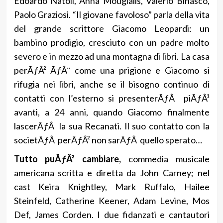
Edoardo Natoli, Anna Mouglalis, Valerio Binasco,
Paolo Graziosi. “Il giovane favoloso” parla della vita
del grande scrittore Giacomo Leopardi: un
bambino prodigio, cresciuto con un padre molto
severo e in mezzo ad una montagna di libri. La casa
perÃƒÂ² ÃƒÂ¨ come una prigione e Giacomo si
rifugia nei libri, anche se il bisogno continuo di
contatti con l’esterno si presenterÃƒÂ piÃƒÂ¹
avanti, a 24 anni, quando Giacomo finalmente
lascerÃƒÂ la sua Recanati. Il suo contatto con la
societÃƒÂ perÃƒÂ² non sarÃƒÂ quello sperato…
Tutto puÃƒÂ² cambiare,
commedia musicale
americana scritta e diretta da John Carney; nel
cast Keira Knightley, Mark Ruffalo, Hailee
Steinfeld, Catherine Keener, Adam Levine, Mos
Def, James Corden. I due fidanzati e cantautori