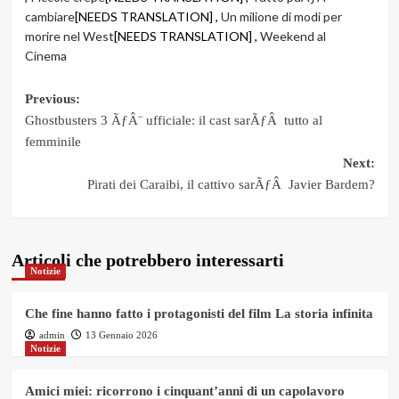
cambiare
[NEEDS TRANSLATION] ,
Un milione di modi per
morire nel West
[NEEDS TRANSLATION] ,
Weekend al
Cinema
Post
Previous:
Ghostbusters 3 ÃƒÂ¨ ufficiale: il cast sarÃƒÂ tutto al
navigation
femminile
Next:
Pirati dei Caraibi, il cattivo sarÃƒÂ Javier Bardem?
Articoli che potrebbero interessarti
Notizie
Che fine hanno fatto i protagonisti del film La storia infinita
admin
13 Gennaio 2026
Notizie
Amici miei: ricorrono i cinquant’anni di un capolavoro