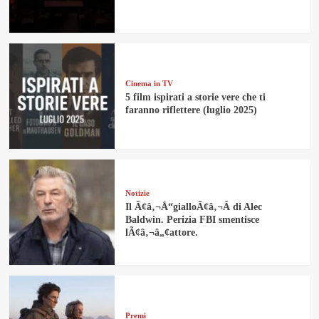
Cinema in TV
5 film ispirati a storie vere che ti
faranno riflettere (luglio 2025)
Notizie
Il Ã¢â‚¬Å“gialloÃ¢â‚¬Â di Alec
Baldwin. Perizia FBI smentisce
lÃ¢â‚¬â„¢attore.
Premi