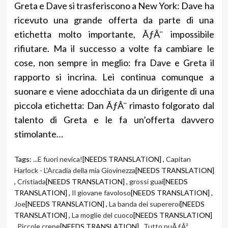
Greta e Dave si trasferiscono a New York: Dave ha
ricevuto una grande offerta da parte di una
etichetta molto importante, ÃƒÂ¨ impossibile
rifiutare. Ma il successo a volte fa cambiare le
cose, non sempre in meglio: fra Dave e Greta il
rapporto si incrina. Lei continua comunque a
suonare e viene adocchiata da un dirigente di una
piccola etichetta: Dan ÃƒÂ¨ rimasto folgorato dal
talento di Greta e le fa un’offerta davvero
stimolante…
Tags:
...E fuori nevica!
[NEEDS TRANSLATION] ,
Capitan
Harlock - L'Arcadia della mia Giovinezza
[NEEDS TRANSLATION]
,
Cristiada
[NEEDS TRANSLATION] ,
grossi guai
[NEEDS
TRANSLATION] ,
Il giovane favoloso
[NEEDS TRANSLATION] ,
Joe
[NEEDS TRANSLATION] ,
La banda dei supereroi
[NEEDS
TRANSLATION] ,
La moglie del cuoco
[NEEDS TRANSLATION]
,
Piccole crepe
[NEEDS TRANSLATION] ,
Tutto puÃƒÂ²