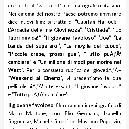
consueto il “weekend” cinematografico italiano.
Nei cinema del nostro Paese potremo ammirare
dieci nuovi film: si tratta di
“Capitan Harlock –
L’Arcadia della mia Giovinezza”, “Cristiada”, “…E
fuori nevica!”, “Il giovane favoloso”, “Joe”, “La
banda dei supereroi”, “La moglie del cuoco”,
“Piccole crepe, grossi guai”, “Tutto puÃƒÂ²
cambiare” e “Un milione di modi per morire nel
West”.
Per la consueta rubrica del giovedÃƒÂ¬
“
Weekend al Cinema
“, vi presentiamo le due
pellicole piÃƒÂ¹ interessanti: “Il giovane favoloso”
e “Tutto puÃƒÂ² cambiare”.
Il giovane favoloso,
film drammatico-biografico di
Mario Martone, con Elio Germano, Isabella
Ragonese, Michele Riondino, Massimo Popolizio,