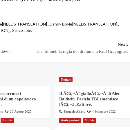
le
[NEEDS TRANSLATION] ,
Danny Boyle
[NEEDS TRANSLATION] ,
ION] ,
Steve Jobs
Next:
devil”
The Tunnel, la regia del dramma a Paul Greengrass
Notizie
 ricorrono i
Il Ã¢â‚¬Å“gialloÃ¢â‚¬Â di Alec
ni di un capolavoro
Baldwin. Perizia FBI smentisce
.
lÃ¢â‚¬â„¢attore.
ano
20 Agosto 2025
Pasquale Alfano
4 Settembre 2022
Notizie
Anticipazioni
Notizie