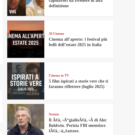
capolavori da rivedere in alta
definizione
Al Cinema
Cinema all’aperto: i festival più
belli dell’estate 2025 in Italia
Cinema in TV
5 film ispirati a storie vere che ti
faranno riflettere (luglio 2025)
Notizie
Il Ã¢â‚¬Å“gialloÃ¢â‚¬Â di Alec
Baldwin. Perizia FBI smentisce
lÃ¢â‚¬â„¢attore.