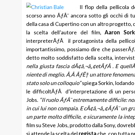
Il flop della pellicola
scorso anno ÃƒÂ¨ ancora sotto gli occhi di tu
della casa di Cupertino con un altro progetto,
la scelta dell’autore del film,
Aaron Sorki
interpreterÃƒÂ il protagonista della pellic
importantissimo, possiamo dire che passerÃƒ
detto molto soddisfatto della scelta, intervi
nella giusta fascia dÃ¢â‚¬â„¢etÃƒÂ . E quell
niente di meglio. Ã‚Â ÃƒË† un attore fenomen
stato solo un colloquio”
spiega Sorkin, lodando 
le difficoltÃƒÂ d’interpretazione di un pe
Jobs.
“Il ruolo ÃƒÂ¨ estremamente difficile: n
in cui lui non compaia. E cÃ¢â‚¬â„¢ÃƒÂ¨ un gra
un parte molto difficile, e sicuramente la int
film su Steve Jobs, prodotto dalla Sony, dovre
si attende la scelta del
regista
che, con tutta 