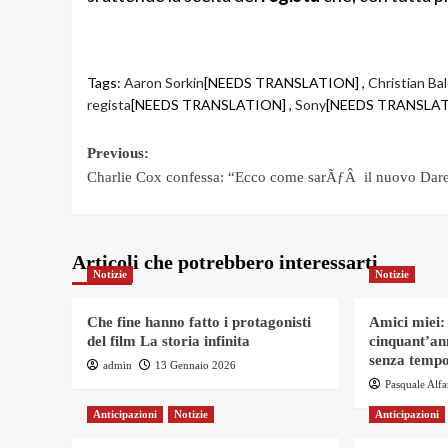
Tags:
Aaron Sorkin
[NEEDS TRANSLATION] ,
Christian Ba
regista
[NEEDS TRANSLATION] ,
Sony
[NEEDS TRANSLAT
Post
Previous:
Charlie Cox confessa: “Ecco come sarÃƒÂ il nuovo Dare
navigation
Articoli che potrebbero interessarti
Notizie
Notizie
Che fine hanno fatto i protagonisti
Amici miei:
del film La storia infinita
cinquant’an
senza tempo
admin
13 Gennaio 2026
Pasquale Alf
Anticipazioni
Notizie
Anticipazioni