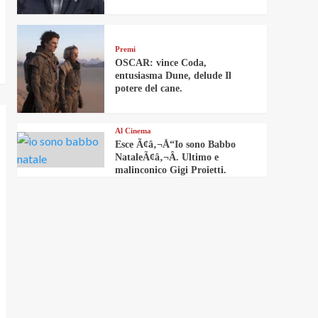
Premi
OSCAR: vince Coda,
entusiasma Dune, delude Il
potere del cane.
Al Cinema
Esce Ã¢â‚¬Å“Io sono Babbo
NataleÃ¢â‚¬Â. Ultimo e
malinconico Gigi Proietti.