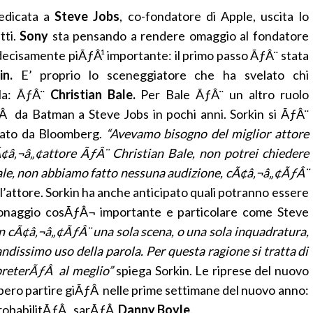
 dedicata a
Steve Jobs
, co-fondatore di Apple, uscita lo
tti.
Sony
sta pensando a rendere omaggio al fondatore
 decisamente piÃƒÂ¹ importante: il primo passo ÃƒÂ¨ stata
n.
E’ proprio lo sceneggiatore che ha svelato chi
ola: ÃƒÂ¨
Christian Bale.
Per Bale ÃƒÂ¨ un altro ruolo
Â da Batman a Steve Jobs in pochi anni. Sorkin si ÃƒÂ¨
stato da Bloomberg.
“Avevamo bisogno del miglior attore
Ã¢â‚¬â„¢attore ÃƒÂ¨ Christian Bale, non potrei chiedere
ale, non abbiamo fatto nessuna audizione, cÃ¢â‚¬â„¢ÃƒÂ¨
l’attore. Sorkin ha anche anticipato quali potranno essere
rsonaggio cosÃƒÂ¬ importante e particolare come Steve
on cÃ¢â‚¬â„¢ÃƒÂ¨ una sola scena, o una sola inquadratura,
ndissimo uso della parola. Per questa ragione si tratta di
epreterÃƒÂ al meglio”
spiega Sorkin. Le riprese del nuovo
bbero partire giÃƒÂ nelle prime settimane del nuovo anno:
probabilitÃƒÂ , sarÃƒÂ
Danny Boyle
.