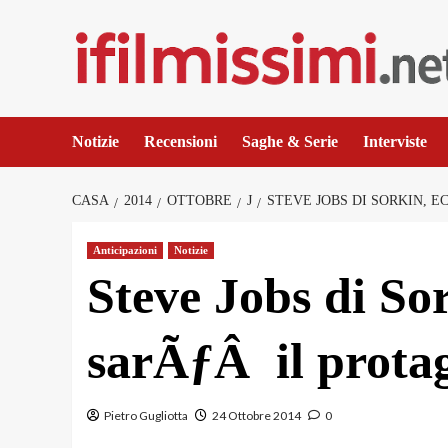
Salta
al
contenuto
Notizie
Recensioni
Saghe & Serie
Interviste
CASA
2014
OTTOBRE
J
STEVE JOBS DI SORKIN, 
Anticipazioni
Notizie
Steve Jobs di Sor
sarÃƒÂ il prota
Pietro Gugliotta
24 Ottobre 2014
0