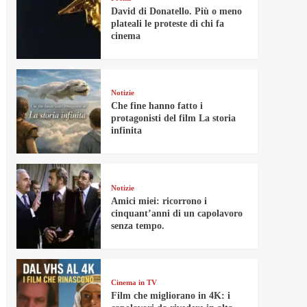
David di Donatello. Più o meno
plateali le proteste di chi fa
cinema
Notizie
Che fine hanno fatto i
protagonisti del film La storia
infinita
Notizie
Amici miei: ricorrono i
cinquant’anni di un capolavoro
senza tempo.
Cinema in TV
Film che migliorano in 4K: i