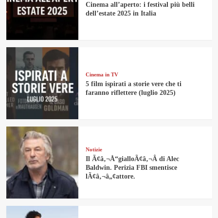
Cinema all’aperto: i festival più belli
dell’estate 2025 in Italia
Cinema in TV
5 film ispirati a storie vere che ti
faranno riflettere (luglio 2025)
Notizie
Il Ã¢â‚¬Å“gialloÃ¢â‚¬Â di Alec
Baldwin. Perizia FBI smentisce
lÃ¢â‚¬â„¢attore.