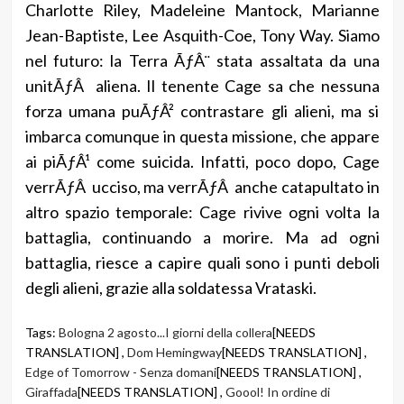
Charlotte Riley, Madeleine Mantock, Marianne
Jean-Baptiste, Lee Asquith-Coe, Tony Way. Siamo
nel futuro: la Terra ÃƒÂ¨ stata assaltata da una
unitÃƒÂ aliena. Il tenente Cage sa che nessuna
forza umana puÃƒÂ² contrastare gli alieni, ma si
imbarca comunque in questa missione, che appare
ai piÃƒÂ¹ come suicida. Infatti, poco dopo, Cage
verrÃƒÂ ucciso, ma verrÃƒÂ anche catapultato in
altro spazio temporale: Cage rivive ogni volta la
battaglia, continuando a morire. Ma ad ogni
battaglia, riesce a capire quali sono i punti deboli
degli alieni, grazie alla soldatessa Vrataski.
Tags:
Bologna 2 agosto...I giorni della collera
[NEEDS
TRANSLATION] ,
Dom Hemingway
[NEEDS TRANSLATION] ,
Edge of Tomorrow - Senza domani
[NEEDS TRANSLATION] ,
Giraffada
[NEEDS TRANSLATION] ,
Goool! In ordine di