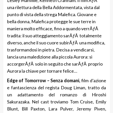
Lesley Manville, Kenneth Cranham. Il film ÃƒÂ¨
una rilettura della Bella Addormentata, vista dal
punto di vista della strega Malefica. Giovane e
bella donna, Malefica protegge le sue terre in
maniera molto efficace, fino a quando verrÃƒÂ
tradita: il suo atteggiamento sarÃƒÂ totalmente
diverso, anche il suo cuore subirÃƒÂ una modifica,
trasformandosi in pietra. Decisa a vendicarsi,
lancia una maledizione alla piccola Aurora: si
accorgerÃƒÂ solo in seguito che sarÃƒÂ proprio
Aurora la chiave per tornare felice…
Edge of Tomorrow – Senza domani,
film d’azione
e fantascienza del regista Doug Liman, tratto da
un adattamento del romanzo di Hiroshi
Sakurazaka. Nel cast troviamo Tom Cruise, Emily
Blunt, Bill Paxton, Lara Pulver, Jeremy Piven,