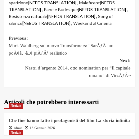
sparizione
[NEEDS TRANSLATION] ,
Maleficent
[NEEDS
TRANSLATION] ,
Pane e Burlesque
[NEEDS TRANSLATION] ,
Resistenza naturale
[NEEDS TRANSLATION] ,
Song of
silence
[NEEDS TRANSLATION] ,
Weekend al Cinema
Post
Previous:
Mark Wahlberg sul nuovo Transformers: “SarÃƒÂ un
navigation
poÃ¢â‚¬â„¢ piÃƒÂ¹ realistico
Next:
Nastri d’argento 2014, otto nomination per “Il capitale
umano” di VirzÃƒÂ¬
Articoli che potrebbero interessarti
Notizie
Che fine hanno fatto i protagonisti del film La storia infinita
admin
13 Gennaio 2026
Notizie