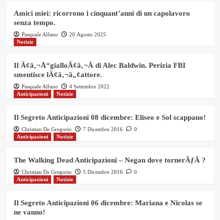
Amici miei: ricorrono i cinquant’anni di un capolavoro
senza tempo.
Pasquale Alfano
20 Agosto 2025
Notizie
Il Ã¢â‚¬Å“gialloÃ¢â‚¬Â di Alec Baldwin. Perizia FBI
smentisce lÃ¢â‚¬â„¢attore.
Pasquale Alfano
4 Settembre 2022
Anticipazioni
Notizie
Il Segreto Anticipazioni 08 dicembre: Eliseo e Sol scappano!
Christian De Gregorio
7 Dicembre 2016
0
Anticipazioni
Notizie
The Walking Dead Anticipazioni – Negan dove tornerÃƒÂ ?
Christian De Gregorio
5 Dicembre 2016
0
Anticipazioni
Notizie
Il Segreto Anticipazioni 06 dicembre: Mariana e Nicolas se
ne vanno!