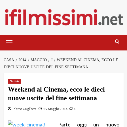
Salta
al
contenuto
Menu
principale
CASA
2014
MAGGIO
J
WEEKEND AL CINEMA, ECCO LE
DIECI NUOVE USCITE DEL FINE SETTIMANA
Notizie
Weekend al Cinema, ecco le dieci
nuove uscite del fine settimana
Pietro Gugliotta
29 Maggio 2014
0
Parte oggi un nuovo