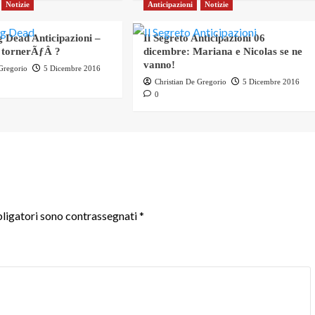
Notizie
Anticipazioni
Notizie
 Dead Anticipazioni –
Il Segreto Anticipazioni 06
 tornerÃƒÂ ?
dicembre: Mariana e Nicolas se ne
vanno!
 Gregorio
5 Dicembre 2016
Christian De Gregorio
5 Dicembre 2016
0
ligatori sono contrassegnati
*