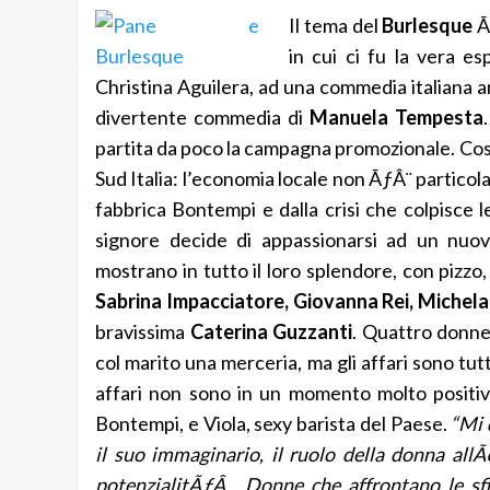
Il tema del
Burlesque
Ã
in cui ci fu la vera e
Christina Aguilera, ad una commedia italiana a
divertente commedia di
Manuela Tempesta
partita da poco la campagna promozionale. Cosa 
Sud Italia: l’economia locale non ÃƒÂ¨ particol
fabbrica Bontempi e dalla crisi che colpisce 
signore decide di appassionarsi ad un nuov
mostrano in tutto il loro splendore, con pizzo,
Sabrina Impacciatore, Giovanna Rei, Michel
bravissima
Caterina Guzzanti
. Quattro donne
col marito una merceria, ma gli affari sono tutt
affari non sono in un momento molto positivo
Bontempi, e Viola, sexy barista del Paese.
“Mi 
il suo immaginario, il ruolo della donna all
potenzialitÃƒÂ . Donne che affrontano le sfi