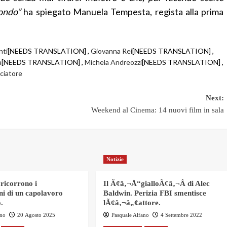
fondo”
ha spiegato Manuela Tempesta, regista alla prima
nti
[NEEDS TRANSLATION] ,
Giovanna Rei
[NEEDS TRANSLATION] ,
a
[NEEDS TRANSLATION] ,
Michela Andreozzi
[NEEDS TRANSLATION] ,
ciatore
Next:
Weekend al Cinema: 14 nuovi film in sala
Notizie
 ricorrono i
Il Ã¢â‚¬Å“gialloÃ¢â‚¬Â di Alec
ni di un capolavoro
Baldwin. Perizia FBI smentisce
.
lÃ¢â‚¬â„¢attore.
ano
20 Agosto 2025
Pasquale Alfano
4 Settembre 2022