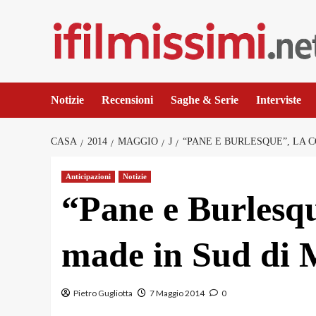
Salta
al
contenuto
Notizie
Recensioni
Saghe & Serie
Interviste
CASA
2014
MAGGIO
J
“PANE E BURLESQUE”, LA
Anticipazioni
Notizie
“Pane e Burlesq
made in Sud di 
Pietro Gugliotta
7 Maggio 2014
0