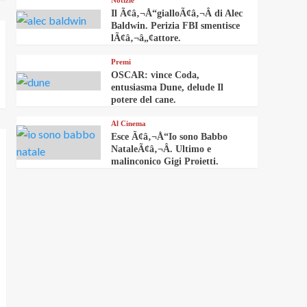
Notizie
Il Ã¢â‚¬Å“gialloÃ¢â‚¬Â di Alec
Baldwin. Perizia FBI smentisce
lÃ¢â‚¬â„¢attore.
Premi
OSCAR: vince Coda,
entusiasma Dune, delude Il
potere del cane.
Al Cinema
Esce Ã¢â‚¬Å“Io sono Babbo
NataleÃ¢â‚¬Â. Ultimo e
malinconico Gigi Proietti.