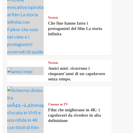
Notizie
Che fine hanno fatto i
protagonisti del film La storia
infinita
Notizie
Amici miei: ricorrono i
cinquant’anni di un capolavoro
senza tempo.
Cinema in TV
Film che migliorano in 4K: i
capolavori da rivedere in alta
definizione