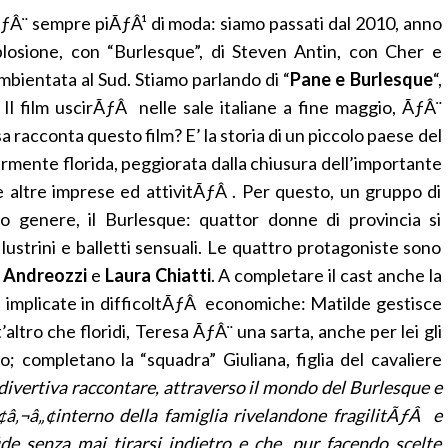
ƒÂ¨ sempre piÃƒÂ¹ di moda: siamo passati dal 2010, anno
splosione, con “Burlesque”, di Steven Antin, con Cher e
mbientata al Sud. Stiamo parlando di “
Pane e Burlesque
“,
. Il film uscirÃƒÂ nelle sale italiane a fine maggio, ÃƒÂ¨
racconta questo film? E’ la storia di un piccolo paese del
armente florida, peggiorata dalla chiusura dell’importante
le altre imprese ed attivitÃƒÂ . Per questo, un gruppo di
o genere, il Burlesque: quattor donne di provincia si
 lustrini e balletti sensuali. Le quattro protagoniste sono
a Andreozzi
e
Laura Chiatti
. A completare il cast anche la
 implicate in difficoltÃƒÂ economiche: Matilde gestisce
’altro che floridi, Teresa ÃƒÂ¨ una sarta, anche per lei gli
; completano la “squadra” Giuliana, figlia del cavaliere
divertiva raccontare, attraverso il mondo del Burlesque e
Ã¢â‚¬â„¢interno della famiglia rivelandone fragilitÃƒÂ e
de senza mai tirarsi indietro e che, pur facendo scelte