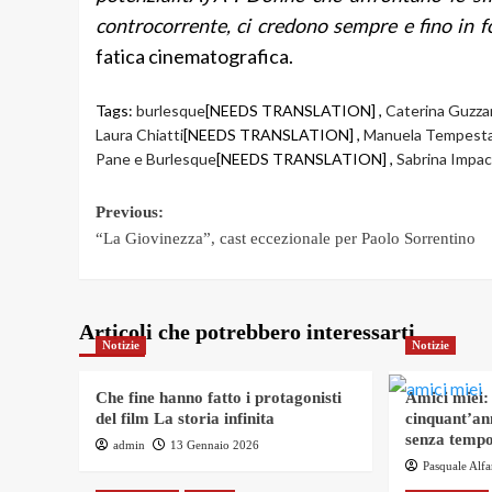
controcorrente, ci credono sempre e fino in 
fatica cinematografica.
Tags:
burlesque
[NEEDS TRANSLATION] ,
Caterina Guzza
Laura Chiatti
[NEEDS TRANSLATION] ,
Manuela Tempest
Pane e Burlesque
[NEEDS TRANSLATION] ,
Sabrina Impac
Post
Previous:
“La Giovinezza”, cast eccezionale per Paolo Sorrentino
navigation
Articoli che potrebbero interessarti
Notizie
Notizie
Che fine hanno fatto i protagonisti
Amici miei:
del film La storia infinita
cinquant’an
senza tempo
admin
13 Gennaio 2026
Pasquale Alf