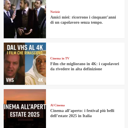
Notizie
Amici miei: ricorrono i cinquant’anni
di un capolavoro senza tempo.
Cinema in TV
Film che migliorano in 4K: i capolavori
da rivedere in alta definizione
Al Cinema
Cinema all’aperto: i festival più belli
dell’estate 2025 in Italia