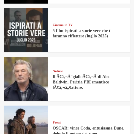
Cinema in TV
5 film ispirati a storie vere che ti
faranno riflettere (luglio 2025)
Notizie
Il Ã¢â‚¬Å“gialloÃ¢â‚¬Â di Alec
Baldwin. Perizia FBI smentisce
lÃ¢â‚¬â„¢attore.
Premi
OSCAR: vince Coda, entusiasma Dune,
delude Il potere del cane.