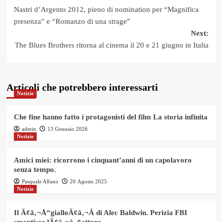
Post
Nastri d’Argento 2012, pieno di nomination per “Magnifica
navigation
presenza” e “Romanzo di una strage”
Next:
The Blues Brothers ritorna al cinema il 20 e 21 giugno in Italia
Articoli che potrebbero interessarti
Notizie
Che fine hanno fatto i protagonisti del film La storia infinita
admin
13 Gennaio 2026
Notizie
Amici miei: ricorrono i cinquant’anni di un capolavoro
senza tempo.
Pasquale Alfano
20 Agosto 2025
Notizie
Il Ã¢â‚¬Å“gialloÃ¢â‚¬Â di Alec Baldwin. Perizia FBI
smentisce lÃ¢â‚¬â„¢attore.