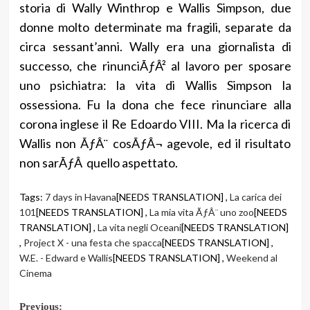
storia di Wally Winthrop e Wallis Simpson, due
donne molto determinate ma fragili, separate da
circa sessant’anni. Wally era una giornalista di
successo, che rinunciÃƒÂ² al lavoro per sposare
uno psichiatra: la vita di Wallis Simpson la
ossessiona. Fu la dona che fece rinunciare alla
corona inglese il Re Edoardo VIII. Ma la ricerca di
Wallis non ÃƒÂ¨ cosÃƒÂ¬ agevole, ed il risultato
non sarÃƒÂ quello aspettato.
Tags:
7 days in Havana
[NEEDS TRANSLATION] ,
La carica dei
101
[NEEDS TRANSLATION] ,
La mia vita ÃƒÂ¨ uno zoo
[NEEDS
TRANSLATION] ,
La vita negli Oceani
[NEEDS TRANSLATION]
,
Project X - una festa che spacca
[NEEDS TRANSLATION] ,
W.E. - Edward e Wallis
[NEEDS TRANSLATION] ,
Weekend al
Cinema
Previous: