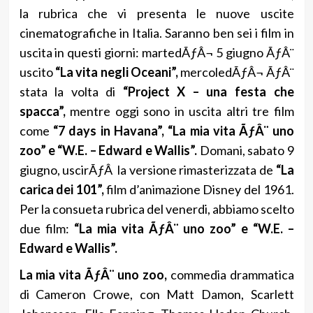
la rubrica che vi presenta le nuove uscite
cinematografiche in Italia. Saranno ben sei i film in
uscita in questi giorni: martedÃƒÂ¬ 5 giugno ÃƒÂ¨
uscito
“La vita negli Oceani”,
mercoledÃƒÂ¬ ÃƒÂ¨
stata la volta di
“Project X – una festa che
spacca”,
mentre oggi sono in uscita altri tre film
come
“7 days in Havana”, “La mia vita ÃƒÂ¨ uno
zoo” e “W.E. – Edward e Wallis”.
Domani, sabato 9
giugno, uscirÃƒÂ la versione rimasterizzata de
“La
carica dei 101”,
film d’animazione Disney del 1961.
Per la consueta rubrica del venerdi, abbiamo scelto
due film:
“La mia vita ÃƒÂ¨ uno zoo” e “W.E. –
Edward e Wallis”.
La mia vita ÃƒÂ¨ uno zoo,
commedia drammatica
di Cameron Crowe, con Matt Damon, Scarlett