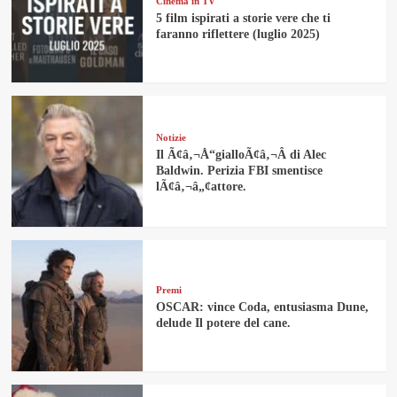
Cinema in TV
5 film ispirati a storie vere che ti
faranno riflettere (luglio 2025)
Notizie
Il Ã¢â‚¬Å“gialloÃ¢â‚¬Â di Alec
Baldwin. Perizia FBI smentisce
lÃ¢â‚¬â„¢attore.
Premi
OSCAR: vince Coda, entusiasma Dune,
delude Il potere del cane.