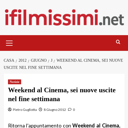
Salta
al
contenuto
Menu
principale
CASA
2012
GIUGNO
J
WEEKEND AL CINEMA, SEI NUOVE
USCITE NEL FINE SETTIMANA
Notizie
Weekend al Cinema, sei nuove uscite
nel fine settimana
Pietro Gugliotta
8 Giugno 2012
0
Ritorna l’appuntamento con
Weekend al Cinema,