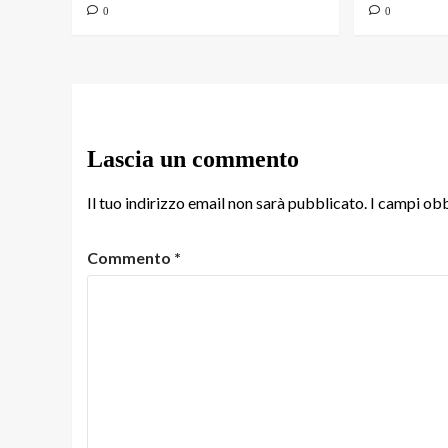
0
0
Lascia un commento
Il tuo indirizzo email non sarà pubblicato.
I campi obb
Commento
*