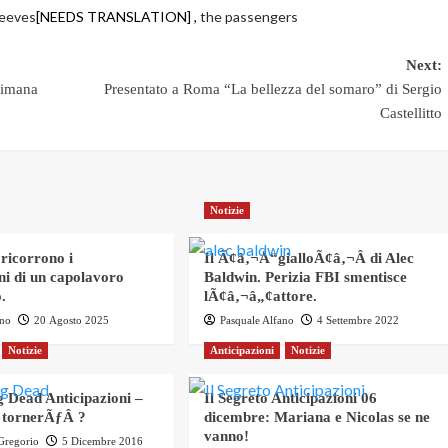
eeves
[NEEDS TRANSLATION] ,
the passengers
Next:
timana
Presentato a Roma “La bellezza del somaro” di Sergio
Castellitto
Notizie
 ricorrono i
Il Ã¢â‚¬Å“gialloÃ¢â‚¬Â di Alec
ni di un capolavoro
Baldwin. Perizia FBI smentisce
.
lÃ¢â‚¬â„¢attore.
ano
20 Agosto 2025
Pasquale Alfano
4 Settembre 2022
Notizie
Anticipazioni
Notizie
 Dead Anticipazioni –
Il Segreto Anticipazioni 06
 tornerÃƒÂ ?
dicembre: Mariana e Nicolas se ne
vanno!
 Gregorio
5 Dicembre 2016