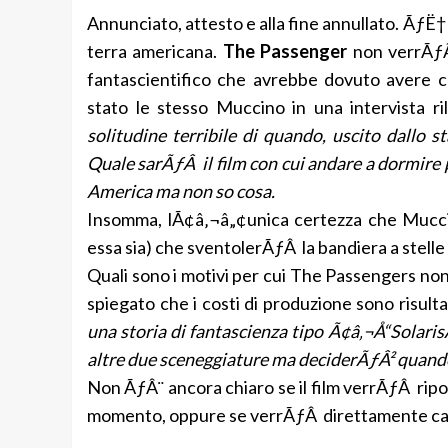
Annunciato, attesto e alla fine annullato. ÃƒË† 
terra americana.
The Passenger
non verrÃƒÂ 
fantascientifico che avrebbe dovuto avere
stato le stesso Muccino in una intervista ril
solitudine terribile di quando, uscito dallo s
Quale sarÃƒÂ il film con cui andare a dormire p
America ma non so cosa.
Insomma, lÃ¢â‚¬â„¢unica certezza che Muccino
essa sia) che sventolerÃƒÂ la bandiera a stelle 
Quali sono i motivi per cui The Passengers non 
spiegato che i costi di produzione sono risulta
una storia di fantascienza tipo Ã¢â‚¬Å“Solari
altre due sceneggiature ma deciderÃƒÂ² quando
Non ÃƒÂ¨ ancora chiaro se il film verrÃƒÂ ripos
momento, oppure se verrÃƒÂ direttamente ca