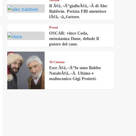
Notizie
Il Ã¢â‚¬Å“gialloÃ¢â‚¬Â di Alec
Baldwin. Perizia FBI smentisce
lÃ¢â‚¬â„¢attore.
Premi
OSCAR: vince Coda,
entusiasma Dune, delude Il
potere del cane.
Al Cinema
Esce Ã¢â‚¬Å“Io sono Babbo
NataleÃ¢â‚¬Â. Ultimo e
malinconico Gigi Proietti.