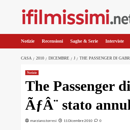
Salta
al
contenuto
Notizie
Recensioni
Saghe & Serie
Interviste
CASA
2010
DICEMBRE
J
THE PASSENGER DI GABR
Notizie
The Passenger d
ÃƒÂ¨ stato annul
marziano.torresi
11 Dicembre 2010
0