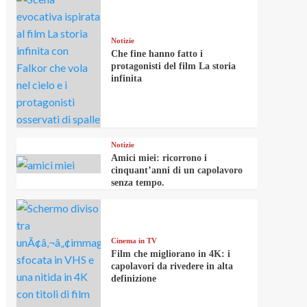
Notizie
Che fine hanno fatto i
protagonisti del film La storia
infinita
Notizie
Amici miei: ricorrono i
cinquant’anni di un capolavoro
senza tempo.
Cinema in TV
Film che migliorano in 4K: i
capolavori da rivedere in alta
definizione