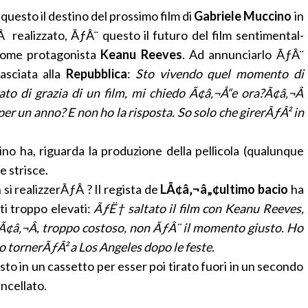
questo il destino del prossimo film di
Gabriele Muccino
in
realizzato, ÃƒÂ¨ questo il futuro del film sentimental-
 come protagonista
Keanu Reeves
. Ad annunciarlo ÃƒÂ¨
asciata alla
Repubblica
:
Sto vivendo quel momento di
tato di grazia di un film, mi chiedo Ã¢â‚¬Å“e ora?Ã¢â‚¬Â
er un anno? E non ho la risposta. So solo che girerÃƒÂ² in
 ha, riguarda la produzione della pellicola (qualunque
e strisce.
si realizzerÃƒÂ ? Il regista de
LÃ¢â‚¬â„¢ultimo bacio
ha
ti troppo elevati:
ÃƒË† saltato il film con Keanu Reeves,
sÃ¢â‚¬Â, troppo costoso, non ÃƒÂ¨ il momento giusto. Ho
 tornerÃƒÂ² a Los Angeles dopo le feste.
to in un cassetto per esser poi tirato fuori in un secondo
ncellato.