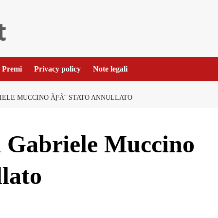
Premi
Privacy policy
Note legali
IELE MUCCINO ÃƑÂ¨ STATO ANNULLATO
i Gabriele Muccino
lato