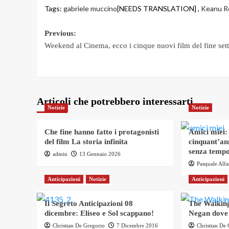
Tags:
gabriele muccino
[NEEDS TRANSLATION] ,
Keanu R
Post
Previous:
Weekend al Cinema, ecco i cinque nuovi film del fine set
navigation
Articoli che potrebbero interessarti
Notizie
Notizie
Che fine hanno fatto i protagonisti
Amici miei:
del film La storia infinita
cinquant’an
senza tempo
admin
13 Gennaio 2026
Pasquale Alf
Anticipazioni
Notizie
Anticipazioni
Il Segreto Anticipazioni 08
The Walking
dicembre: Eliseo e Sol scappano!
Negan dove
Christian De Gregorio
7 Dicembre 2016
Christian De