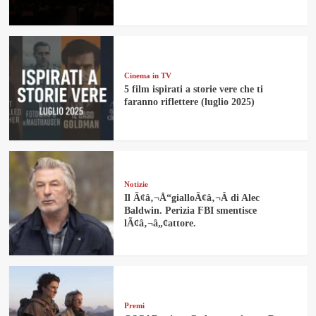
Cinema in TV
5 film ispirati a storie vere che ti
faranno riflettere (luglio 2025)
Notizie
Il Ã¢â‚¬Å“gialloÃ¢â‚¬Â di Alec
Baldwin. Perizia FBI smentisce
lÃ¢â‚¬â„¢attore.
Premi