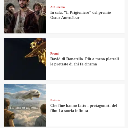
Al Cinema
In sala, “Il Prigioniero” del premio
Oscar Amenàbar
Premi
David di Donatello. Più o meno plateali
le proteste di chi fa cinema
Notizie
Che fine hanno fatto i protagonisti del
film La storia infinita