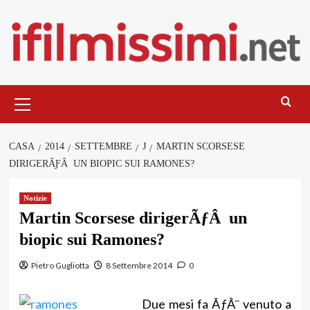
Salta
al
contenuto
Menu
principale
CASA
2014
SETTEMBRE
J
MARTIN SCORSESE
DIRIGERÃƑÂ UN BIOPIC SUI RAMONES?
Notizie
Martin Scorsese dirigerÃƒÂ un
biopic sui Ramones?
Pietro Gugliotta
8 Settembre 2014
0
Due mesi fa ÃƒÂ¨ venuto a