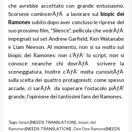
che avrebbe accettato con grande entusiasmo.
Scorsese comincerÃƒÂ a lavorare sul
biopic dei
Ramones
subito dopo aver concluso le riprese del
suo prossimo film, “Silence”, pellicola che vedrÃƒÂ
impegnati sul set Andrew Garfield, Ken Watanabe
e Liam Neeson. Al momento, non si sa molto sul
biopic dei Ramones: non c’ÃƒÂ¨ lo script, non si
conosce neanche chi dovrÃƒÂ scrivere la
sceneggiatura. Inoltre c’ÃƒÂ¨ molta curiositÃƒÂ
sulla scelta dei quattro protagonisti: come spesso
accade, ci sarÃƒÂ da superare l’ostacolo piÃƒÂ¹
grande, l’opinione dei tantissimi fans dei Ramones.
Tags:
biopic
[NEEDS TRANSLATION] ,
biopic dei
Ramones
[NEEDS TRANSLATION] ,
Dee Dee Ramone
[NEEDS