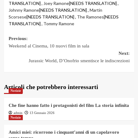
TRANSLATION] ,
Joey Ramone
[NEEDS TRANSLATION] ,
Johnny Ramone
[NEEDS TRANSLATION] ,
Martin
Scorsese
[NEEDS TRANSLATION] ,
The Ramones
[NEEDS
TRANSLATION] ,
Tommy Ramone
Post
Previous:
Weekend al Cinema, 10 nuovi film in sala
navigation
Next:
Jurassic World, D’Onofrio smentisce le indiscrezioni
Articoli che potrebbero interessarti
Notizie
Che fine hanno fatto i protagonisti del film La storia infinita
admin
13 Gennaio 2026
Notizie
Amici miei: ricorrono i cinquant’anni di un capolavoro
senza tempo.