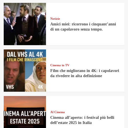
Notizie
Amici miei: ricorrono i cinquant’anni
di un capolavoro senza tempo.
Cinema in TV
Film che migliorano in 4K: i capolavori
da rivedere in alta definizione
Al Cinema
Cinema all’aperto: i festival più belli
dell’estate 2025 in Italia