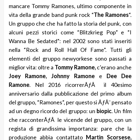
mancare Tommy Ramones, ultimo componente in
vita della grande band punk rock “
The Ramones
“.
Un gruppo che che ha fatto la storia del punk, con
alcuni pezzi storici come “Blitzkrieg Pop” e “I
Wanna Be Sedated”: nel 2002 sono stati inseriti
nella “Rock and Roll Hall Of Fame”. Tutti gli
elementi del gruppo newyorkese sono passati a
miglior vita: oltre a
Tommy Ramone,
c’erano anche
Joey Ramone, Johnny Ramone
e
Dee Dee
Ramone
. Nel 2016 ricorrerÃƒÂ il 40esimo
anniversario dalla pubblicazione del primo album
del gruppo, “Ramones”, per questo si ÃƒÂ¨ pensato
ad un degno ricordo del gruppo: un
biopic
. Un film
che racconterÃƒÂ le vicende del gruppo, con un
regista di grandissima importanza: pare che la
produzione abbia contattato
Martin Scorsese,