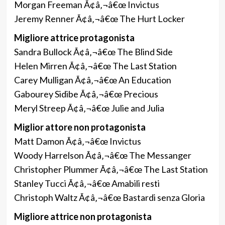
Morgan Freeman Ã¢â‚¬â€œ Invictus
Jeremy Renner Ã¢â‚¬â€œ The Hurt Locker
Migliore attrice protagonista
Sandra Bullock Ã¢â‚¬â€œ The Blind Side
Helen Mirren Ã¢â‚¬â€œ The Last Station
Carey Mulligan Ã¢â‚¬â€œ An Education
Gabourey Sidibe Ã¢â‚¬â€œ Precious
Meryl Streep Ã¢â‚¬â€œ Julie and Julia
Miglior attore non protagonista
Matt Damon Ã¢â‚¬â€œ Invictus
Woody Harrelson Ã¢â‚¬â€œ The Messanger
Christopher Plummer Ã¢â‚¬â€œ The Last Station
Stanley Tucci Ã¢â‚¬â€œ Amabili resti
Christoph Waltz Ã¢â‚¬â€œ Bastardi senza Gloria
Migliore attrice non protagonista