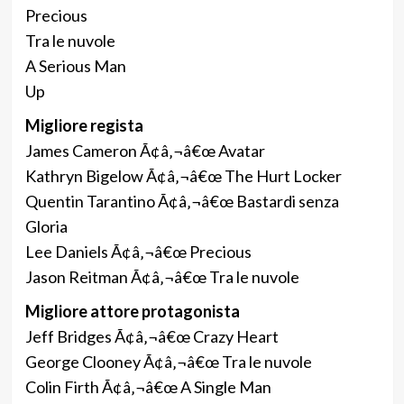
Precious
Tra le nuvole
A Serious Man
Up
Migliore regista
James Cameron Ã¢â‚¬â€œ Avatar
Kathryn Bigelow Ã¢â‚¬â€œ The Hurt Locker
Quentin Tarantino Ã¢â‚¬â€œ Bastardi senza
Gloria
Lee Daniels Ã¢â‚¬â€œ Precious
Jason Reitman Ã¢â‚¬â€œ Tra le nuvole
Migliore attore protagonista
Jeff Bridges Ã¢â‚¬â€œ Crazy Heart
George Clooney Ã¢â‚¬â€œ Tra le nuvole
Colin Firth Ã¢â‚¬â€œ A Single Man