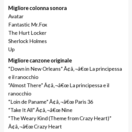
Migliore colonna sonora
Avatar
Fantastic Mr.Fox
The Hurt Locker
Sherlock Holmes
Up
Migliore canzone originale
“Down in New Orleans” Ã¢â‚¬â€œ La principessa
e il ranocchio
“Almost There” Ã¢â‚¬â€œ La principessa e il
ranocchio
“Loin de Paname” Ã¢â‚¬â€œ Paris 36
“Take It All” Ã¢â‚¬â€œ Nine
“The Weary Kind (Theme from Crazy Heart)”
Ã¢â‚¬â€œ Crazy Heart