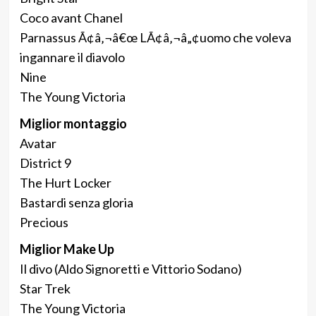
Coco avant Chanel
Parnassus Ã¢â‚¬â€œ LÃ¢â‚¬â„¢uomo che voleva
ingannare il diavolo
Nine
The Young Victoria
Miglior montaggio
Avatar
District 9
The Hurt Locker
Bastardi senza gloria
Precious
Miglior Make Up
Il divo (Aldo Signoretti e Vittorio Sodano)
Star Trek
The Young Victoria