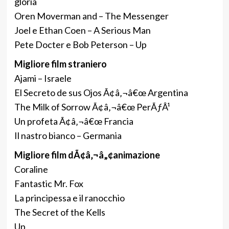
gloria
Oren Moverman and – The Messenger
Joel e Ethan Coen – A Serious Man
Pete Docter e Bob Peterson – Up
Migliore film straniero
Ajami – Israele
El Secreto de sus Ojos Ã¢â‚¬â€œ Argentina
The Milk of Sorrow Ã¢â‚¬â€œ PerÃƒÂ¹
Un profeta Ã¢â‚¬â€œ Francia
Il nastro bianco – Germania
Migliore film dÃ¢â‚¬â„¢animazione
Coraline
Fantastic Mr. Fox
La principessa e il ranocchio
The Secret of the Kells
Up