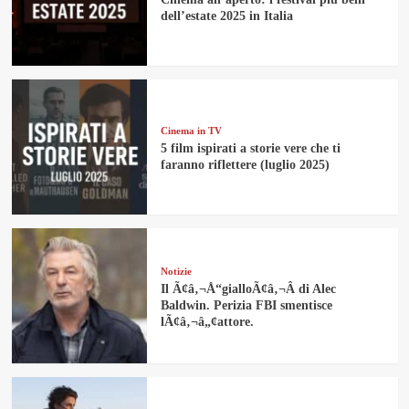
dell’estate 2025 in Italia
Cinema in TV
5 film ispirati a storie vere che ti
faranno riflettere (luglio 2025)
Notizie
Il Ã¢â‚¬Å“gialloÃ¢â‚¬Â di Alec
Baldwin. Perizia FBI smentisce
lÃ¢â‚¬â„¢attore.