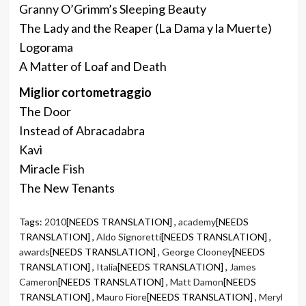
Granny O’Grimm’s Sleeping Beauty
The Lady and the Reaper (La Dama y la Muerte)
Logorama
A Matter of Loaf and Death
Miglior cortometraggio
The Door
Instead of Abracadabra
Kavi
Miracle Fish
The New Tenants
Tags:
2010
[NEEDS TRANSLATION] ,
academy
[NEEDS
TRANSLATION] ,
Aldo Signoretti
[NEEDS TRANSLATION] ,
awards
[NEEDS TRANSLATION] ,
George Clooney
[NEEDS
TRANSLATION] ,
Italia
[NEEDS TRANSLATION] ,
James
Cameron
[NEEDS TRANSLATION] ,
Matt Damon
[NEEDS
TRANSLATION] ,
Mauro Fiore
[NEEDS TRANSLATION] ,
Meryl