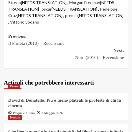
Streep
[NEEDS TRANSLATION] ,
Morgan Freeman
[NEEDS
TRANSLATION] ,
oscar
[NEEDS TRANSLATION] ,
Penelope
Cruz
[NEEDS TRANSLATION] ,
premio
[NEEDS TRANSLATION]
,
Vittorio Sodano
Post
Previous:
Il Profeta (2010) – Recensione
navigation
Next:
Nord (2010) – Recensione
Articoli che potrebbero interessarti
Premi
David di Donatello. Più o meno plateali le proteste di chi fa
cinema
Pasquale Alfano
7 Maggio 2026
Notizie
Che fine hanno fatto i protagonisti del film La storia infinita