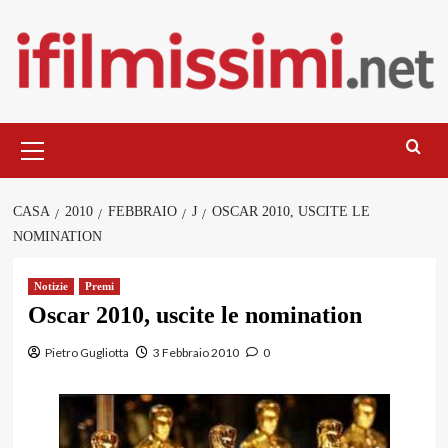
Salta
al
contenuto
Menu
principale
CASA
2010
FEBBRAIO
J
OSCAR 2010, USCITE LE
NOMINATION
Notizie
Premi
Oscar 2010, uscite le nomination
Pietro Gugliotta
3 Febbraio 2010
0