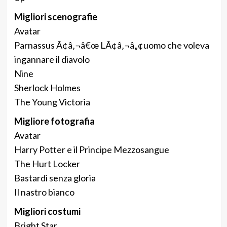
Migliori scenografie
Avatar
Parnassus Ã¢â‚¬â€œ LÃ¢â‚¬â„¢uomo che voleva
ingannare il diavolo
Nine
Sherlock Holmes
The Young Victoria
Migliore fotografia
Avatar
Harry Potter e il Principe Mezzosangue
The Hurt Locker
Bastardi senza gloria
Il nastro bianco
Migliori costumi
Bright Star