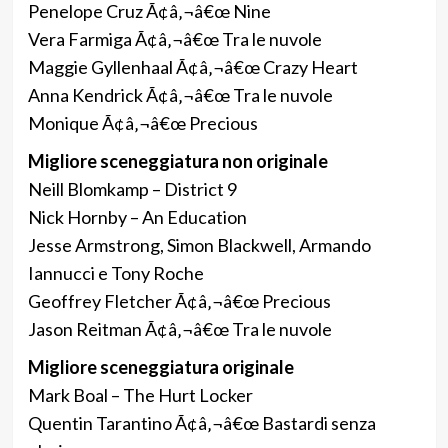
Penelope Cruz Ã¢â‚¬â€œ Nine
Vera Farmiga Ã¢â‚¬â€œ Tra le nuvole
Maggie Gyllenhaal Ã¢â‚¬â€œ Crazy Heart
Anna Kendrick Ã¢â‚¬â€œ Tra le nuvole
Monique Ã¢â‚¬â€œ Precious
Migliore sceneggiatura non originale
Neill Blomkamp – District 9
Nick Hornby – An Education
Jesse Armstrong, Simon Blackwell, Armando
Iannucci e Tony Roche
Geoffrey Fletcher Ã¢â‚¬â€œ Precious
Jason Reitman Ã¢â‚¬â€œ Tra le nuvole
Migliore sceneggiatura originale
Mark Boal – The Hurt Locker
Quentin Tarantino Ã¢â‚¬â€œ Bastardi senza