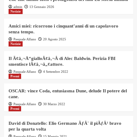
admin
13 Gennaio 2026
Notizie
Amici miei: ricorrono i cinquant’anni di un capolavoro
senza tempo.
Pasquale Alfano
20 Agosto 2025
Notizie
Il Ã¢â‚¬Å“gialloÃ¢â‚¬Â di Alec Baldwin. Perizia FBI
smentisce lÃ¢â‚¬â„¢attore.
Pasquale Alfano
4 Settembre 2022
Premi
OSCAR: vince Coda, entusiasma Dune, delude Il potere del
cane.
Pasquale Alfano
30 Marzo 2022
Premi
David di Donatello: Elio Germano ÃƒÂ¨ il piÃƒÂ¹ bravo
per la quarta volta
Pasquale Alfano
15 Maggio 2021