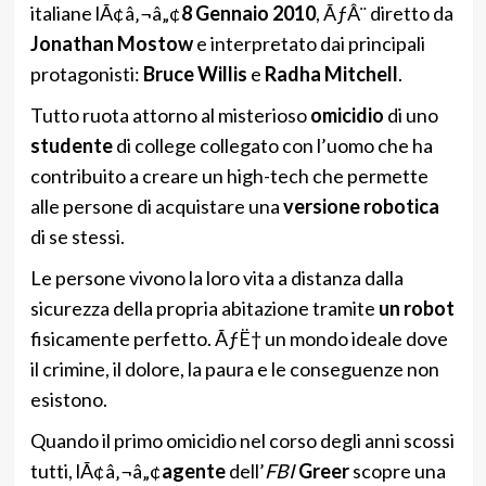
italiane lÃ¢â‚¬â„¢
8 Gennaio 2010
, ÃƒÂ¨ diretto da
Jonathan Mostow
e interpretato dai principali
protagonisti:
Bruce Willis
e
Radha Mitchell
.
Tutto ruota attorno al misterioso
omicidio
di uno
studente
di college collegato con l’uomo che ha
contribuito a creare un high-tech che permette
alle persone di acquistare una
versione robotica
di se stessi.
Le persone vivono la loro vita a distanza dalla
sicurezza della propria abitazione tramite
un robot
fisicamente perfetto. ÃƒË† un mondo ideale dove
il crimine, il dolore, la paura e le conseguenze non
esistono.
Quando il primo omicidio nel corso degli anni scossi
tutti, lÃ¢â‚¬â„¢
agente
dell’
FBI
Greer
scopre una