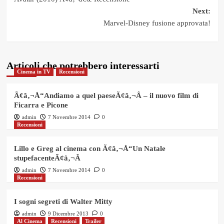
navigation
Next:
Marvel-Disney fusione approvata!
Articoli che potrebbero interessarti
Cinema in TV
Recensioni
Ã¢â‚¬Å“Andiamo a quel paeseÃ¢â‚¬Â – il nuovo film di
Ficarra e Picone
admin
7 Novembre 2014
0
Recensioni
Lillo e Greg al cinema con Ã¢â‚¬Å“Un Natale
stupefacenteÃ¢â‚¬Â
admin
7 Novembre 2014
0
Recensioni
I sogni segreti di Walter Mitty
admin
9 Dicembre 2013
0
Al Cinema
Recensioni
Trailer