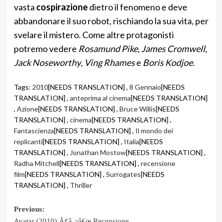
vasta
cospirazione
dietro il fenomeno e deve
abbandonare il suo robot, rischiando la sua vita, per
svelare il mistero. Come altre protagonisti
potremo vedere
Rosamund Pike
,
James Cromwell
,
Jack Noseworthy
,
Ving Rhames
e
Boris Kodjoe
.
Tags:
2010
[NEEDS TRANSLATION] ,
8 Gennaio
[NEEDS
TRANSLATION] ,
anteprima al cinema
[NEEDS TRANSLATION]
,
Azione
[NEEDS TRANSLATION] ,
Bruce Willis
[NEEDS
TRANSLATION] ,
cinema
[NEEDS TRANSLATION] ,
Fantascienza
[NEEDS TRANSLATION] ,
Il mondo dei
replicanti
[NEEDS TRANSLATION] ,
Italia
[NEEDS
TRANSLATION] ,
Jonathan Mostow
[NEEDS TRANSLATION] ,
Radha Mitchell
[NEEDS TRANSLATION] ,
recensione
film
[NEEDS TRANSLATION] ,
Surrogates
[NEEDS
TRANSLATION] ,
Thriller
Post
Previous:
Avatar (2010) Ã¢â‚¬â€œ Recensione