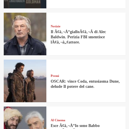
Notizie
Il Ã¢â‚¬Å“gialloÃ¢â‚¬Â di Alec
Baldwin. Perizia FBI smentisce
lÃ¢â‚¬â„¢attore.
Premi
OSCAR: vince Coda, entusiasma Dune,
delude Il potere del cane.
Al Cinema
Esce Ã¢â‚¬Å“Io sono Babbo