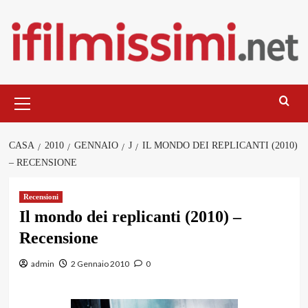
Salta
al
contenuto
Menu
principale
CASA
2010
GENNAIO
J
IL MONDO DEI REPLICANTI (2010)
– RECENSIONE
Recensioni
Il mondo dei replicanti (2010) –
Recensione
admin
2 Gennaio 2010
0