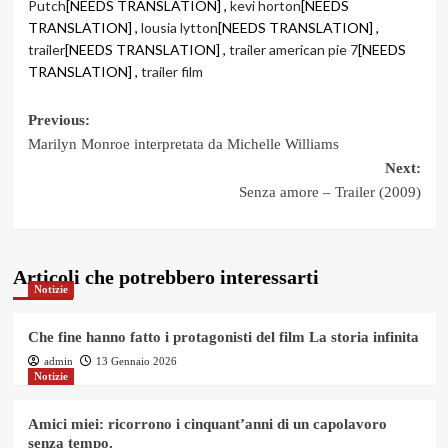
Putch
[NEEDS TRANSLATION] ,
kevi horton
[NEEDS
TRANSLATION] ,
lousia lytton
[NEEDS TRANSLATION] ,
trailer
[NEEDS TRANSLATION] ,
trailer american pie 7
[NEEDS
TRANSLATION] ,
trailer film
Post
Previous:
Marilyn Monroe interpretata da Michelle Williams
navigation
Next:
Senza amore – Trailer (2009)
Articoli che potrebbero interessarti
Notizie
Che fine hanno fatto i protagonisti del film La storia infinita
admin
13 Gennaio 2026
Notizie
Amici miei: ricorrono i cinquant’anni di un capolavoro
senza tempo.