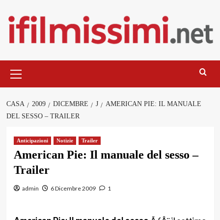
Salta
al
contenuto
Menu
principale
CASA
2009
DICEMBRE
J
AMERICAN PIE: IL MANUALE
DEL SESSO – TRAILER
Anticipazioni
Notizie
Trailer
American Pie: Il manuale del sesso –
Trailer
admin
6 Dicembre 2009
1