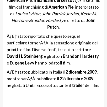
American Pie: Il manuale del sesso
ÃƒÂ¨ il settimo
film del franchising di
American Pie
, interpretato
da
Louisa Lytton, John Patrick Jordan, Kevin M.
Horton e Brandon Hardesty
e diretto da
John
Putch
.
ÃƒË† stato riportato che questo sequel
particolare tornerÃƒÂ la sensazione originale dei
primi tre film. Diverse fonti, tra cui lo scrittore
David H. Steinberg
e gli attori
Brandon Hardesty
e
Eugene Levy
hanno lodato il film.
ÃƒË† stato pubblicato in Italia il
2 dicembre 2009
,
mentre sarÃƒÂ pubblicato il
22 dicembre 2009
negli Stati Uniti. Ecco sottostante il
trailer
del film: