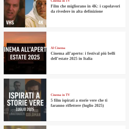
Cinema in TV
Film che migliorano in 4K: i capolavori
da rivedere in alta definizione
Al Cinema
Cinema all’aperto: i festival più belli
dell’estate 2025 in Italia
Cinema in TV
5 film ispirati a storie vere che ti
faranno riflettere (luglio 2025)