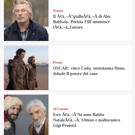
Notizie
Il Ã¢â‚¬Å“gialloÃ¢â‚¬Â di Alec
Baldwin. Perizia FBI smentisce
lÃ¢â‚¬â„¢attore.
Premi
OSCAR: vince Coda, entusiasma Dune,
delude Il potere del cane.
Al Cinema
Esce Ã¢â‚¬Å“Io sono Babbo
NataleÃ¢â‚¬Â. Ultimo e malinconico
Gigi Proietti.