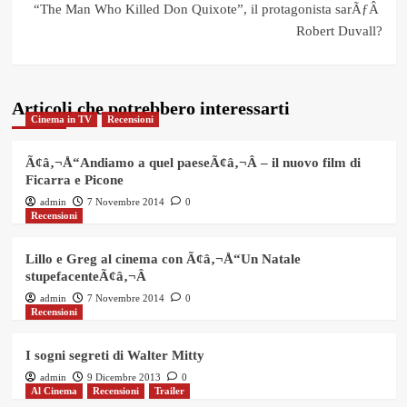
“The Man Who Killed Don Quixote”, il protagonista sarÃƒÂ
Robert Duvall?
Articoli che potrebbero interessarti
Cinema in TV
Recensioni
Ã¢â‚¬Å“Andiamo a quel paeseÃ¢â‚¬Â – il nuovo film di
Ficarra e Picone
admin
7 Novembre 2014
0
Recensioni
Lillo e Greg al cinema con Ã¢â‚¬Å“Un Natale
stupefacenteÃ¢â‚¬Â
admin
7 Novembre 2014
0
Recensioni
I sogni segreti di Walter Mitty
admin
9 Dicembre 2013
0
Al Cinema
Recensioni
Trailer