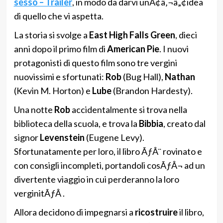
sesso – Trailer
, in modo da darvi unÃ¢â‚¬â„¢idea
di quello che vi aspetta.
La storia si svolge a
East High Falls Green
, dieci
anni dopo il primo film di
American Pie
. I nuovi
protagonisti di questo film sono tre vergini
nuovissimi e sfortunati:
Rob
(Bug Hall),
Nathan
(Kevin M. Horton) e
Lube
(Brandon Hardesty).
Una notte
Rob
accidentalmente si trova nella
biblioteca della scuola, e trova la
Bibbia
, creato dal
signor
Levenstein
(Eugene Levy).
Sfortunatamente per loro, il libro ÃƒÂ¨ rovinato e
con consigli incompleti, portandoli cosÃƒÂ¬ ad un
divertente viaggio in cui perderanno la loro
verginitÃƒÂ .
Allora decidono di impegnarsi a
ricostruire
il libro,