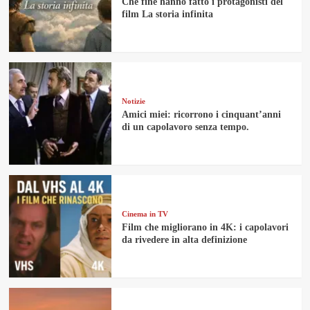
Che fine hanno fatto i protagonisti del
film La storia infinita
Notizie
Amici miei: ricorrono i cinquant’anni
di un capolavoro senza tempo.
Cinema in TV
Film che migliorano in 4K: i capolavori
da rivedere in alta definizione