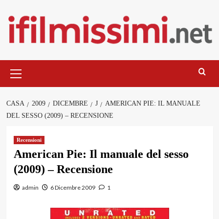
Salta
al
contenuto
Menu
principale
CASA
2009
DICEMBRE
J
AMERICAN PIE: IL MANUALE
DEL SESSO (2009) – RECENSIONE
Recensioni
American Pie: Il manuale del sesso
(2009) – Recensione
admin
6 Dicembre 2009
1