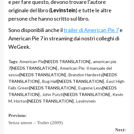
e per fare questo, devono trovare l’autore
originale del libro (
Levinstein
) e tutte le altre
persone che hanno scritto sul libro.
Sono disponibili anche il
trailer di American Pie 7
e
American Pie 7 in streaming dai nostri colleghi di
WeGeek.
Tags:
American Pie
[NEEDS TRANSLATION] ,
american pie
7
[NEEDS TRANSLATION] ,
American Pie: Il manuale del
sesso
[NEEDS TRANSLATION] ,
Brandon Hardesty
[NEEDS
TRANSLATION] ,
Bug Hall
[NEEDS TRANSLATION] ,
East High
Falls Green
[NEEDS TRANSLATION] ,
Eugene Levy
[NEEDS
TRANSLATION] ,
John Putch
[NEEDS TRANSLATION] ,
Kevin
M. Horton
[NEEDS TRANSLATION] ,
Levinstein
Post
Previous:
Senza amore – Trailer (2009)
navigation
Next: