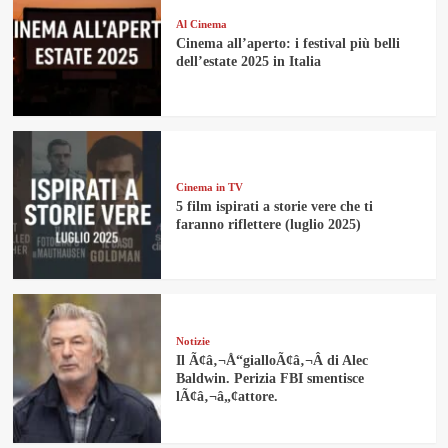
Al Cinema
Cinema all’aperto: i festival più belli
dell’estate 2025 in Italia
Cinema in TV
5 film ispirati a storie vere che ti
faranno riflettere (luglio 2025)
Notizie
Il Ã¢â‚¬Å“gialloÃ¢â‚¬Â di Alec
Baldwin. Perizia FBI smentisce
lÃ¢â‚¬â„¢attore.