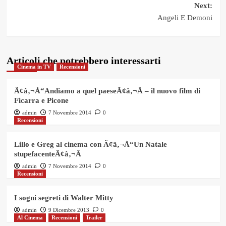
Post
Next:
Angeli E Demoni
navigation
Articoli che potrebbero interessarti
Cinema in TV
Recensioni
Ã¢â‚¬Å“Andiamo a quel paeseÃ¢â‚¬Â – il nuovo film di
Ficarra e Picone
admin
7 Novembre 2014
0
Recensioni
Lillo e Greg al cinema con Ã¢â‚¬Å“Un Natale
stupefacenteÃ¢â‚¬Â
admin
7 Novembre 2014
0
Recensioni
I sogni segreti di Walter Mitty
admin
9 Dicembre 2013
0
Al Cinema
Recensioni
Trailer