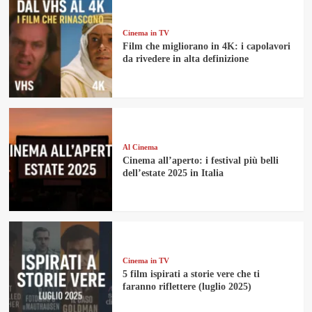
Cinema in TV
Film che migliorano in 4K: i capolavori
da rivedere in alta definizione
Al Cinema
Cinema all’aperto: i festival più belli
dell’estate 2025 in Italia
Cinema in TV
5 film ispirati a storie vere che ti
faranno riflettere (luglio 2025)