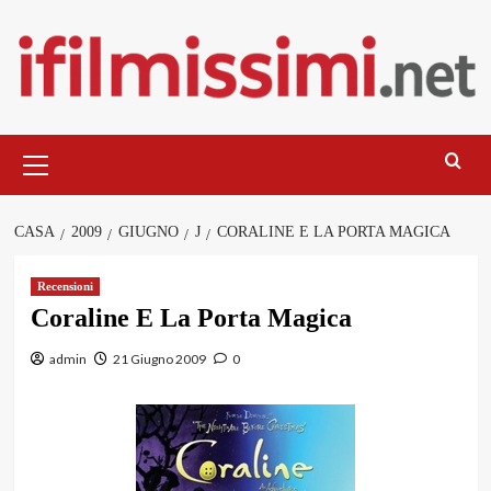
Salta
al
contenuto
Menu
principale
CASA
2009
GIUGNO
J
CORALINE E LA PORTA MAGICA
Recensioni
Coraline E La Porta Magica
admin
21 Giugno 2009
0