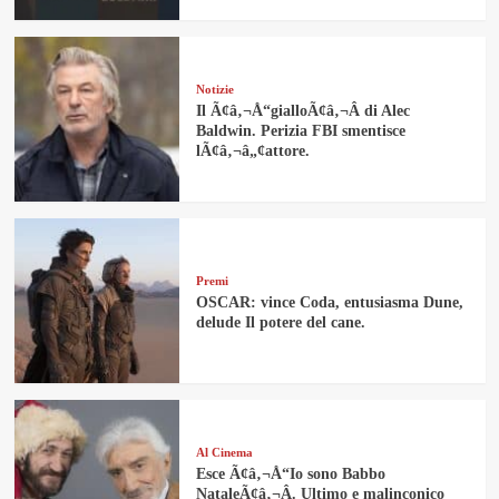
Notizie
Il Ã¢â‚¬Å“gialloÃ¢â‚¬Â di Alec
Baldwin. Perizia FBI smentisce
lÃ¢â‚¬â„¢attore.
Premi
OSCAR: vince Coda, entusiasma Dune,
delude Il potere del cane.
Al Cinema
Esce Ã¢â‚¬Å“Io sono Babbo
NataleÃ¢â‚¬Â. Ultimo e malinconico